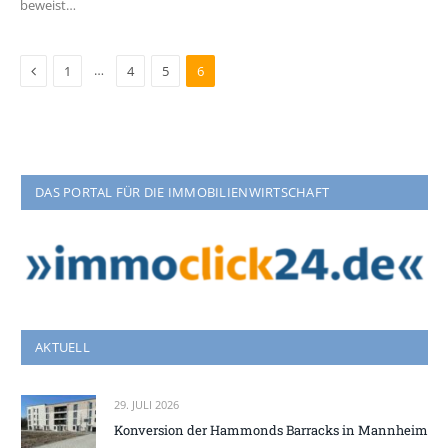
beweist…
Previous
…
1
4
5
6
DAS PORTAL FÜR DIE IMMOBILIENWIRTSCHAFT
AKTUELL
29. JULI 2026
Konversion der Hammonds Barracks in Mannheim