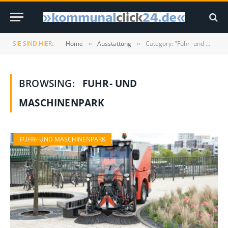
SIE SIND HIER:
Home
Ausstattung
Category: "Fuhr- und Maschinenpark" (Page 6)
»
»
BROWSING:
FUHR- UND
MASCHINENPARK
FUHR- UND MASCHINENPARK