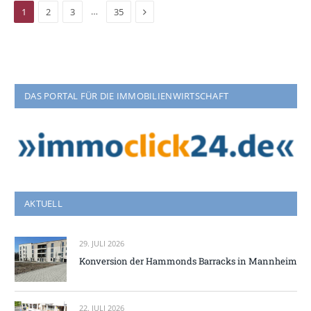
Next
…
1
2
3
35
DAS PORTAL FÜR DIE IMMOBILIENWIRTSCHAFT
AKTUELL
29. JULI 2026
Konversion der Hammonds Barracks in Mannheim
22. JULI 2026