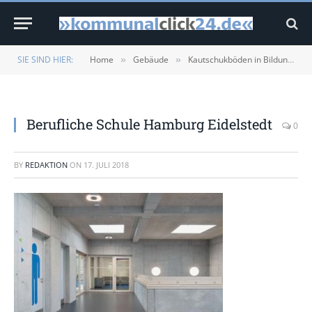
SIE SIND HIER:
Home
Gebäude
Kautschukböden in Bildungseinrichtungen: Ungestörtes Lernen, mehr Konzentration
»
»
Berufliche Schule Hamburg Eidelstedt
0
BY
REDAKTION
ON
17. JULI 2018