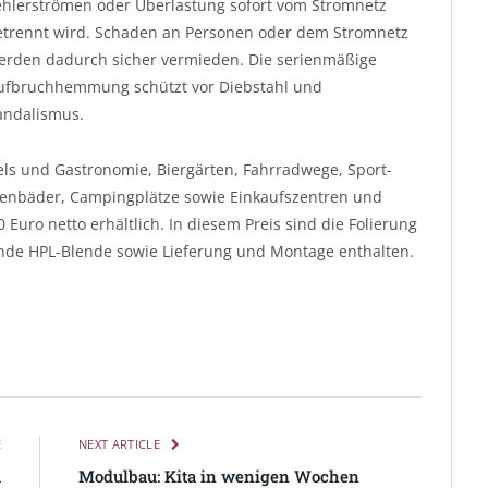
ehlerströmen oder Überlastung sofort vom Stromnetz
etrennt wird. Schaden an Personen oder dem Stromnetz
erden dadurch sicher vermieden. Die serienmäßige
ufbruchhemmung schützt vor Diebstahl und
andalismus.
tels und Gastronomie, Biergärten, Fahrradwege, Sport-
lenbäder, Campingplätze sowie Einkaufszentren und
Euro netto erhältlich. In diesem Preis sind die Folierung
nde HPL-Blende sowie Lieferung und Montage enthalten.
E
NEXT ARTICLE
m
Modulbau: Kita in wenigen Wochen