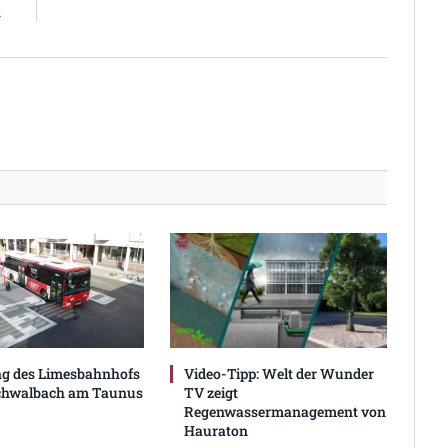
d
ng des Limesbahnhofs
Video-Tipp: Welt der Wunder
Schwalbach am Taunus
TV zeigt
Regenwassermanagement von
Hauraton