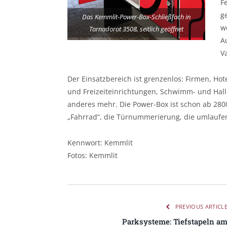
F
g
Das Kemmlit-Power-Box-Schließfach in
w
Tornadorot 3508, seitlich geöffnet
A
V
Der Einsatzbereich ist grenzenlos: Firmen, Ho
und Freizeiteinrichtungen, Schwimm- und Hal
anderes mehr. Die Power-Box ist schon ab 2800 
„Fahrrad“, die Türnummerierung, die umlaufe
Kennwort: Kemmlit
Fotos: Kemmlit
PREVIOUS ARTICL
Parksysteme: Tiefstapeln a