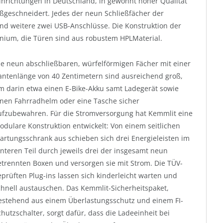
einrichtungen in Deutschland, in gewohnt hoher Qualität
ßgeschneidert. Jedes der neun Schließfächer der
nd weitere zwei USB-Anschlüsse. Die Konstruktion der
nium, die Türen sind aus robustem HPLMaterial.
ie neun abschließbaren, würfelförmigen Fächer mit einer
antenlänge von 40 Zentimetern sind ausreichend groß,
m darin etwa einen E-Bike-Akku samt Ladegerät sowie
inen Fahrradhelm oder eine Tasche sicher
ufzubewahren. Für die Stromversorgung hat Kemmlit eine
odulare Konstruktion entwickelt: Von einem seitlichen
artungsschrank aus schieben sich drei Energieleisten im
interen Teil durch jeweils drei der insgesamt neun
etrennten Boxen und versorgen sie mit Strom. Die TÜV-
eprüften Plug-ins lassen sich kinderleicht warten und
chnell austauschen. Das Kemmlit-Sicherheitspaket,
estehend aus einem Überlastungsschutz und einem FI-
chutzschalter, sorgt dafür, dass die Ladeeinheit bei