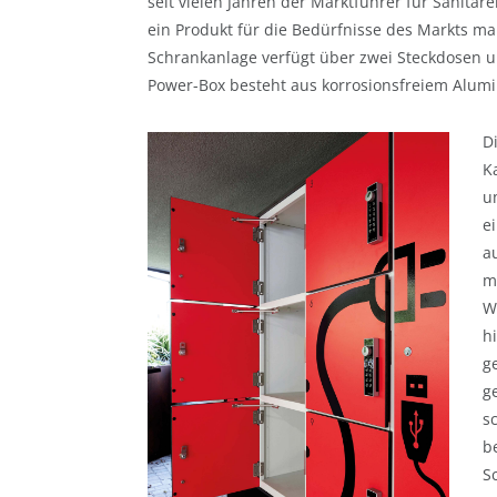
seit vielen Jahren der Marktführer für Sanitär
ein Produkt für die Bedürfnisse des Markts ma
Schrankanlage verfügt über zwei Steckdosen u
Power-Box besteht aus korrosionsfreiem Alumi
D
K
u
e
a
m
W
h
g
g
s
b
S