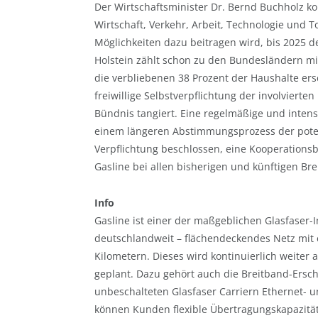
Der Wirtschaftsminister Dr. Bernd Buchholz k
Wirtschaft, Verkehr, Arbeit, Technologie und T
Möglichkeiten dazu beitragen wird, bis 2025 
Holstein zählt schon zu den Bundesländern mit
die verbliebenen 38 Prozent der Haushalte e
freiwillige Selbstverpflichtung der involvier
Bündnis tangiert. Eine regelmäßige und inte
einem längeren Abstimmungsprozess der pote
Verpflichtung beschlossen, eine Kooperationsb
Gasline bei allen bisherigen und künftigen Br
Info
Gasline ist einer der maßgeblichen Glasfaser-I
deutschlandweit – flächendeckendes Netz mit 
Kilometern. Dieses wird kontinuierlich weiter 
geplant. Dazu gehört auch die Breitband-Ersc
unbeschalteten Glasfaser Carriern Ethernet- 
können Kunden flexible Übertragungskapazität