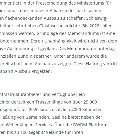
ommentiert in der Pressemeldung des Ministeriums für
ourismus, dass in dieser Allianz jeder nach seinen
den flächendeckenden Ausbau zu schaffen. Schleswig-
 einer sehr hohen Glasfasernetzdichte. Bis 2022 sollen
rschlossen werden. Grundlage des Memorandums ist eine
ten Unternehmen. Deren Unabhängigkeit wird nicht von dem
nsive Abstimmung ist geplant. Das Memorandum unterlag
nziellen Bünd nispartner. Unter anderem wurde die
ereitschaft beim Ausbau zu zeigen. Diese Haltung vertritt
eitband-Ausbau-Projekten.
nfrastrukturanbieter und verfügt über ein –
einer derzeitigen Trassenlänge von über 25.000
ausgebaut; bis 2020 sind zusätzlich 4000 Kilometer
hließung von Gemeinden. Gasline bietet neben der
und Wellenlängen-Services. Über die DWDM-Plattform
en bis zu 100 Gigabit/ Sekunde für ihren