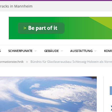
racks in Mannheim
S
SCHWERPUNKTE
GEBÄUDE
AUSSTATTUNG
KOM
formationstechnik
Bündnis für Glasfaserausbau: Schleswig-Holstein als Vorre
»