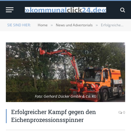
SIE SIND HIER:
Home
News und Advertorials
Erfolgreicher Kampf gegen den Eichenprozessionsspinner
»
»
Foto: Gerhard Dücker GmbH & Co. KG
Erfolgreicher Kampf gegen den
0
Eichenprozessionsspinner