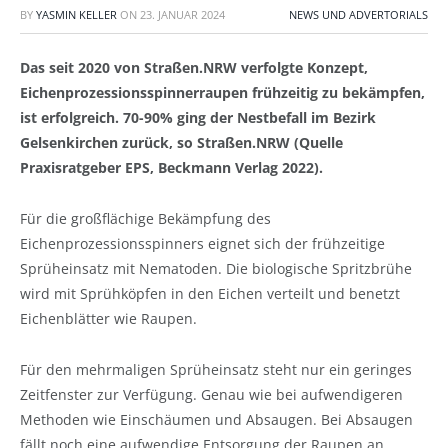
BY
YASMIN KELLER
ON
23. JANUAR 2024
NEWS UND ADVERTORIALS
Das seit 2020 von Straßen.NRW verfolgte Konzept,
Eichenprozessionsspinnerraupen frühzeitig zu bekämpfen,
ist erfolgreich. 70-90% ging der Nestbefall im Bezirk
Gelsenkirchen zurück, so Straßen.NRW (Quelle
Praxisratgeber EPS, Beckmann Verlag 2022).
Für die großflächige Bekämpfung des
Eichenprozessionsspinners eignet sich der frühzeitige
Sprüheinsatz mit Nematoden. Die biologische Spritzbrühe
wird mit Sprühköpfen in den Eichen verteilt und benetzt
Eichenblätter wie Raupen.
Für den mehrmaligen Sprüheinsatz steht nur ein geringes
Zeitfenster zur Verfügung. Genau wie bei aufwendigeren
Methoden wie Einschäumen und Absaugen. Bei Absaugen
fällt noch eine aufwendige Entsorgung der Raupen an.