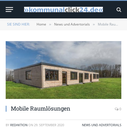
SIE SIND HIER:
Home
News und Advertorials
Mobile Raumlösungen
»
»
Mobile Raumlösungen
0
BY
REDAKTION
ON
29. SEPTEMBER 2020
NEWS UND ADVERTORIALS