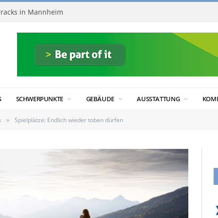
racks in Mannheim
S
SCHWERPUNKTE
GEBÄUDE
AUSSTATTUNG
KOM
s
Spielplätze: Endlich wieder toben dürfen
»