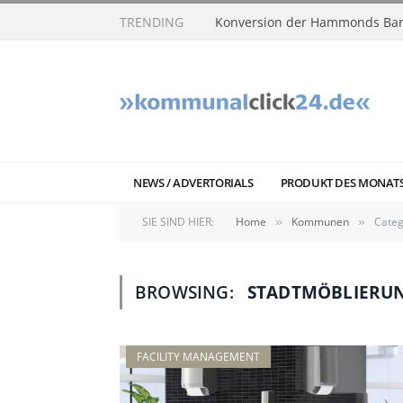
TRENDING
Konversion der Hammonds Bar
NEWS / ADVERTORIALS
PRODUKT DES MONAT
SIE SIND HIER:
Home
Kommunen
Categ
»
»
BROWSING:
STADTMÖBLIERU
FACILITY MANAGEMENT