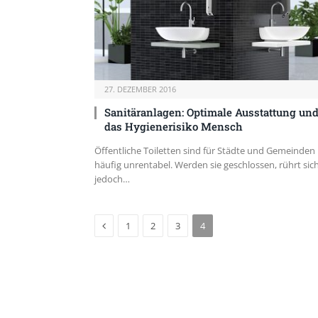
27. DEZEMBER 2016
Sanitäranlagen: Optimale Ausstattung un
das Hygienerisiko Mensch
Öffentliche Toiletten sind für Städte und Gemeinden
häufig unrentabel. Werden sie geschlossen, rührt sic
jedoch…
Previous
1
2
3
4