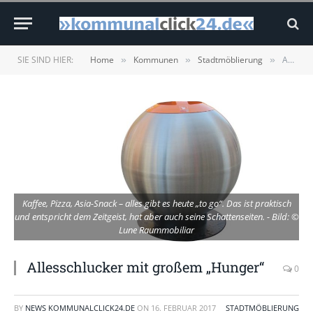
SIE SIND HIER:
Home
Kommunen
Stadtmöblierung
Allesschlucker mit großem „Hunger“
»
»
»
Kaffee, Pizza, Asia-Snack – alles gibt es heute „to go“. Das ist praktisch
und entspricht dem Zeitgeist, hat aber auch seine Schattenseiten. - Bild: ©
Lune Raummobiliar
Allesschlucker mit großem „Hunger“
0
BY
NEWS KOMMUNALCLICK24.DE
ON
16. FEBRUAR 2017
STADTMÖBLIERUNG