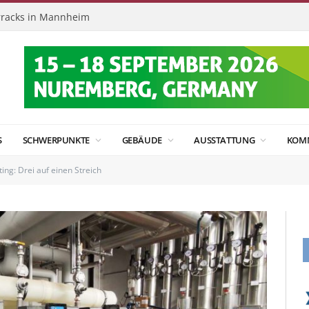
 in Bad Schwalbach am Taunus
S
SCHWERPUNKTE
GEBÄUDE
AUSSTATTUNG
KOM
ing: Drei auf einen Streich