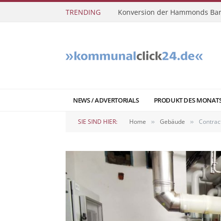
TRENDING
Sanierung des Limesbahnhofs
NEWS / ADVERTORIALS
PRODUKT DES MONAT
SIE SIND HIER:
Home
Gebäude
Contract
»
»