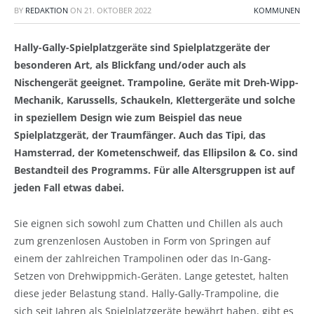
BY
REDAKTION
ON
21. OKTOBER 2022
KOMMUNEN
Hally-Gally-Spielplatzgeräte sind Spielplatzgeräte der
besonderen Art, als Blickfang und/oder auch als
Nischengerät geeignet. Trampoline, Geräte mit Dreh-Wipp-
Mechanik, Karussells, Schaukeln, Klettergeräte und solche
in speziellem Design wie zum Beispiel das neue
Spielplatzgerät, der Traumfänger. Auch das Tipi, das
Hamsterrad, der Kometenschweif, das Ellipsilon & Co. sind
Bestandteil des Programms. Für alle Altersgruppen ist auf
jeden Fall etwas dabei.
Sie eignen sich sowohl zum Chatten und Chillen als auch
zum grenzenlosen Austoben in Form von Springen auf
einem der zahlreichen Trampolinen oder das In-Gang-
Setzen von Drehwippmich-Geräten. Lange getestet, halten
diese jeder Belastung stand. Hally-Gally-Trampoline, die
sich seit Jahren als Spielplatzgeräte bewährt haben, gibt es