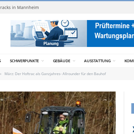
racks in Mannheim
S
SCHWERPUNKTE
GEBÄUDE
AUSSTATTUNG
KOM
März: Der Hoftrac als Ganzjahres- Allrounder für den Bauhof
»