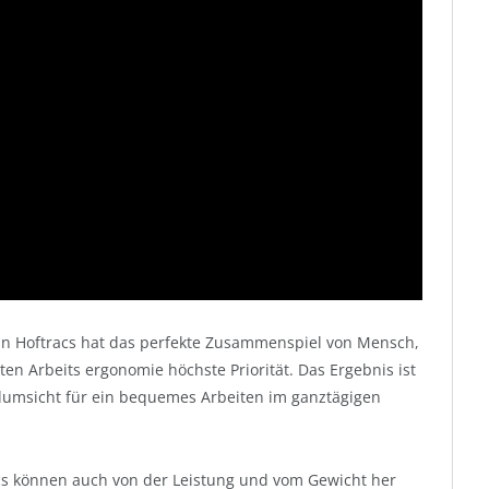
n Hoftracs hat das perfekte Zusammenspiel von Mensch,
n Arbeits ergonomie höchste Priorität. Das Ergebnis ist
umsicht für ein bequemes Arbeiten im ganztägigen
s können auch von der Leistung und vom Gewicht her