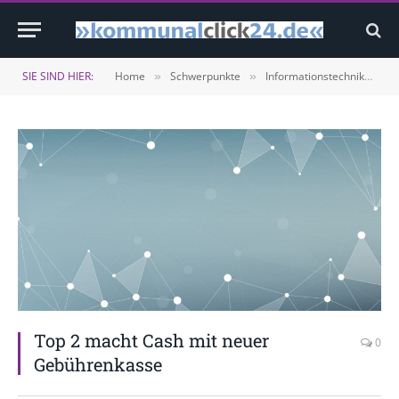
SIE SIND HIER:
Home
Schwerpunkte
Informationstechnik
T
»
»
»
Top 2 macht Cash mit neuer
0
Gebührenkasse