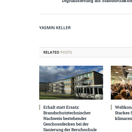
Digitalisierung als Standortfakto
YASMIN KELLER
RELATED
POSTS
Erhalt statt Ersatz:
Weltkon
Brandschutztechnischer
Starkes 
Nachweis bestehender
klimaresi
Geschossdecken bei der
Sanierung der Berufsschule