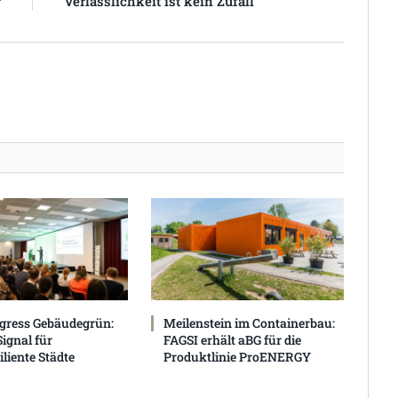
r
Verlässlichkeit ist kein Zufall
gress Gebäudegrün:
Meilenstein im Containerbau:
Signal für
FAGSI erhält aBG für die
liente Städte
Produktlinie ProENERGY