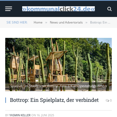
SIE SIND HIER:
Home
News und Advertorials
Bottrop: Ein Spielplatz, der verbindet
»
»
Spielpatz im Stadtgarten Bottrop. Foto: SIK-Holzgestaltungs GmbH
Bottrop: Ein Spielplatz, der verbindet
0
BY
YASMIN KELLER
ON
16. JUNI 2025