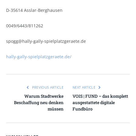
D-35614 Asslar-Berghausen
0049/6443/811262
spogg@hally-gally-spielplatzgeraete.de
hally-gally-spielplatzgeraete.de/
PREVIOUS ARTICLE
NEXT ARTICLE
Warum Stadtwerke
VOIS | FUND – das komplett
Beschaffung neu denken
ausgestattete digitale
müssen
Fundbüro