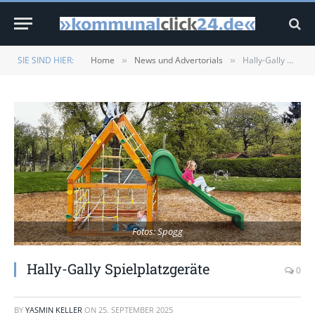
SIE SIND HIER:
Home
News und Advertorials
Hally-Gally Spielplatzgeräte
»
»
Fotos: Spogg
Hally-Gally Spielplatzgeräte
0
BY
YASMIN KELLER
ON
25. SEPTEMBER 2025