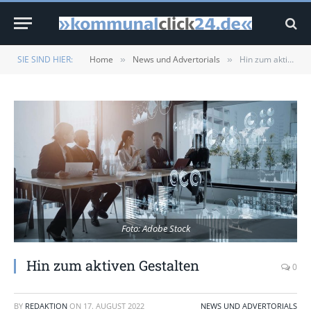
SIE SIND HIER:
Home
News und Advertorials
Hin zum aktiven Gestalten
»
»
Foto: Adobe Stock
Hin zum aktiven Gestalten
0
BY
REDAKTION
ON
17. AUGUST 2022
NEWS UND ADVERTORIALS