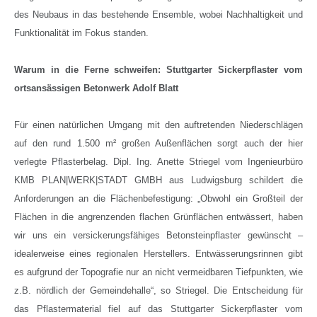
des Neubaus in das bestehende Ensemble, wobei Nachhaltigkeit und
Funktionalität im Fokus standen.
Warum in die Ferne schweifen: Stuttgarter Sickerpflaster vom
ortsansässigen Betonwerk Adolf Blatt
Für einen natürlichen Umgang mit den auftretenden Niederschlägen
auf den rund 1.500 m² großen Außenflächen sorgt auch der hier
verlegte Pflasterbelag. Dipl. Ing. Anette Striegel vom Ingenieurbüro
KMB PLAN|WERK|STADT GMBH aus Ludwigsburg schildert die
Anforderungen an die Flächenbefestigung: „Obwohl ein Großteil der
Flächen in die angrenzenden flachen Grünflächen entwässert, haben
wir uns ein versickerungsfähiges Betonsteinpflaster gewünscht –
idealerweise eines regionalen Herstellers. Entwässerungsrinnen gibt
es aufgrund der Topografie nur an nicht vermeidbaren Tiefpunkten, wie
z.B. nördlich der Gemeindehalle“, so Striegel. Die Entscheidung für
das Pflastermaterial fiel auf das Stuttgarter Sickerpflaster vom