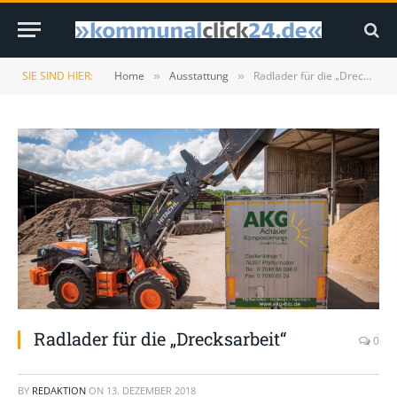
SIE SIND HIER:
Home
Ausstattung
Radlader für die „Drecksarbeit“
»
»
Radlader für die „Drecksarbeit“
0
BY
REDAKTION
ON
13. DEZEMBER 2018