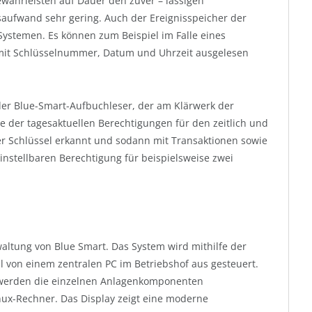
ährleisten auf Dauer den zuver – lässigen
saufwand sehr gering. Auch der Ereignisspeicher der
n Systemen. Es können zum Beispiel im Falle eines
e mit Schlüsselnummer, Datum und Uhrzeit ausgelesen
r Blue-Smart-Aufbuchleser, der am Klärwerk der
be der tagesaktuellen Berechtigungen für den zeitlich und
er Schlüssel erkannt und sodann mit Transaktionen sowie
einstellbaren Berechtigung für beispielsweise zwei
waltung von Blue Smart. Das System wird mithilfe der
l von einem zentralen PC im Betriebshof aus gesteuert.
werden die einzelnen Anlagenkomponenten
nux-Rechner. Das Display zeigt eine moderne