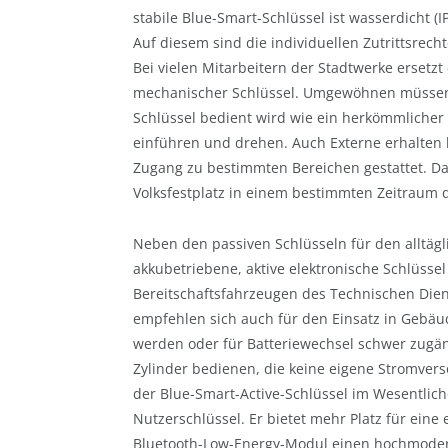
stabile Blue-Smart-Schlüssel ist wasserdicht (I
Auf diesem sind die individuellen Zutrittsrech
Bei vielen Mitarbeitern der Stadtwerke ersetz
mechanischer Schlüssel. Umgewöhnen müssen d
Schlüssel bedient wird wie ein herkömmlicher
einführen und drehen. Auch Externe erhalten b
Zugang zu bestimmten Bereichen gestattet. Da
Volksfestplatz in einem bestimmten Zeitraum 
Neben den passiven Schlüsseln für den alltäg
akkubetriebene, aktive elektronische Schlüssel
Bereitschaftsfahrzeugen des Technischen Dien
empfehlen sich auch für den Einsatz in Gebäu
werden oder für Batteriewechsel schwer zugän
Zylinder bedienen, die keine eigene Stromvers
der Blue-Smart-Active-Schlüssel im Wesentlic
Nutzerschlüssel. Er bietet mehr Platz für ein
Bluetooth-Low-Energy-Modul einen hochmodern