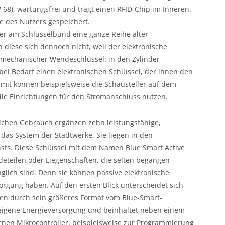
P 68), wartungsfrei und trägt einen RFID-Chip im Inneren.
te des Nutzers gespeichert.
t er am Schlüsselbund eine ganze Reihe alter
iese sich dennoch nicht, weil der elektronische
 mechanischer Wendeschlüssel: in den Zylinder
ei Bedarf einen elektronischen Schlüssel, der ihnen den
mit können beispielsweise die Schausteller auf dem
die Einrichtungen für den Stromanschluss nutzen.
lichen Gebrauch ergänzen zehn leistungsfähige,
 das System der Stadtwerke. Sie liegen in den
sts. Diese Schlüssel mit dem Namen Blue Smart Active
deteilen oder Liegenschaften, die selten begangen
glich sind. Denn sie können passive elektronische
orgung haben. Auf den ersten Blick unterscheidet sich
hen durch sein größeres Format vom Blue-Smart-
e eigene Energieversorgung und beinhaltet neben einem
en Mikrocontroller, beispielsweise zur Programmierung