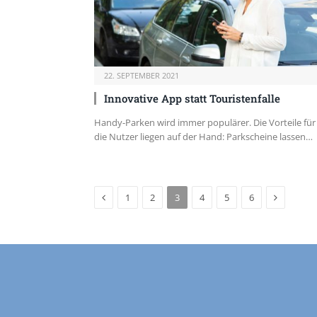
22. SEPTEMBER 2021
Innovative App statt Touristenfalle
Handy-Parken wird immer populärer. Die Vorteile für
die Nutzer liegen auf der Hand: Parkscheine lassen…
Previous
Next
1
2
3
4
5
6