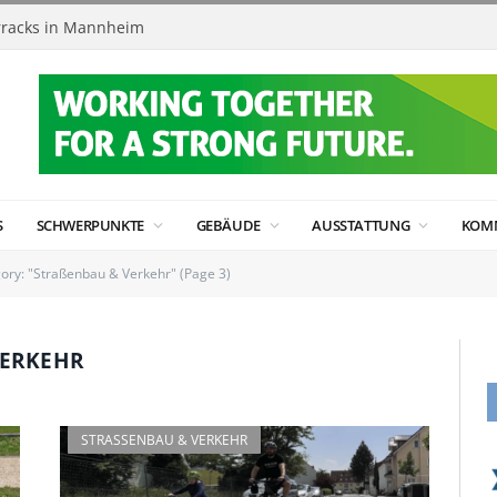
racks in Mannheim
S
SCHWERPUNKTE
GEBÄUDE
AUSSTATTUNG
KOM
ory: "Straßenbau & Verkehr" (Page 3)
ERKEHR
STRASSENBAU & VERKEHR