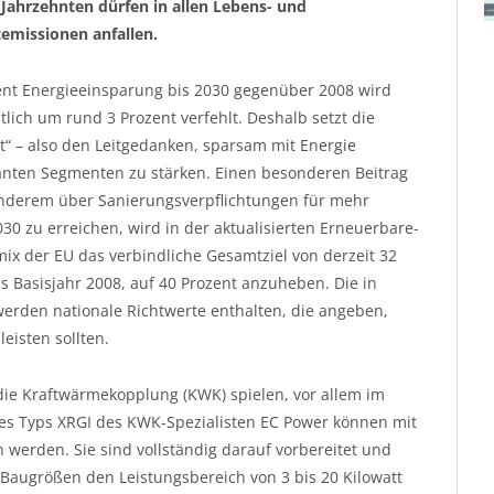
 Jahrzehnten dürfen in allen Lebens- und
emissionen anfallen.
zent Energieeinsparung bis 2030 gegenüber 2008 wird
ich um rund 3 Prozent verfehlt. Deshalb setzt die
st“ – also den Leitgedanken, sparsam mit Energie
anten Segmenten zu stärken. Einen besonderen Beitrag
r anderem über Sanierungsverpflichtungen für mehr
30 zu erreichen, wird in der aktualisierten Erneuerbare-
mix der EU das verbindliche Gesamtziel von derzeit 32
 Basisjahr 2008, auf 40 Prozent anzuheben. Die in
 werden nationale Richtwerte enthalten, die angeben,
eisten sollten.
 die Kraftwärmekopplung (KWK) spielen, vor allem im
des Typs XRGI des KWK-Spezialisten EC Power können mit
 werden. Sie sind vollständig darauf vorbereitet und
 Baugrößen den Leistungsbereich von 3 bis 20 Kilowatt