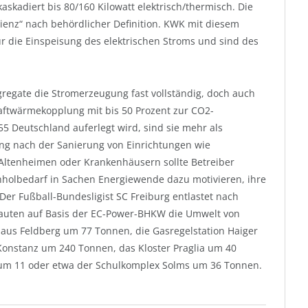
kaskadiert bis 80/160 Kilowatt elektrisch/thermisch. Die
zienz“ nach behördlicher Definition. KWK mit diesem
r die Einspeisung des elektrischen Stroms und sind des
regate die Stromerzeugung fast vollständig, doch auch
aftwärmekopplung mit bis 50 Prozent zur CO2-
 55 Deutschland auferlegt wird, sind sie mehr als
ng nach der Sanierung von Einrichtungen wie
Altenheimen oder Krankenhäusern sollte Betreiber
chholbedarf in Sachen Energiewende dazu motivieren, ihre
er Fußball-Bundesligist SC Freiburg entlastet nach
uten auf Basis der EC-Power-BHKW die Umwelt von
Haus Feldberg um 77 Tonnen, die Gasregelstation Haiger
onstanz um 240 Tonnen, das Kloster Praglia um 40
 um 11 oder etwa der Schulkomplex Solms um 36 Tonnen.