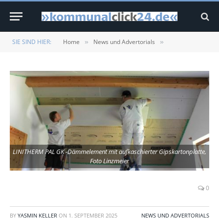
SIE SIND HIER:
Home
News und Advertorials
»
»
LINITHERM PAL GK -Dämmelement mit aufkaschierter Gipskartonplatte,
Foto Linzmeier
0
BY
YASMIN KELLER
ON
1. SEPTEMBER 2025
NEWS UND ADVERTORIALS