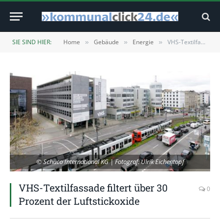
SIE SIND HIER:
Home
Gebäude
Energie
VHS-Textilfassade filtert über 30 Prozent der Luftstickoxide
»
»
»
© Schüco International KG | Fotograf: Ulrik Eichentopf
VHS-Textilfassade filtert über 30
0
Prozent der Luftstickoxide