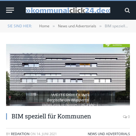
SIE SIND HIER:
Home
News und Advertorials
BIM speziell für Kommunen
»
»
Bergische Uni Wuppertal
BIM speziell für Kommunen
0
BY
REDAKTION
ON
14. JUNI 2021
NEWS UND ADVERTORIALS