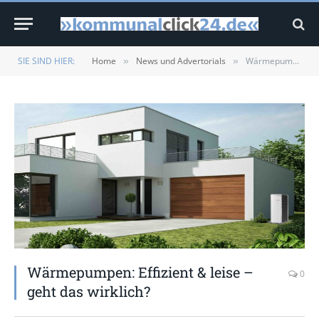
SIE SIND HIER:
Home
News und Advertorials
Wärmepumpen: Effizient & leise – geht das wirklich?
»
»
Wärmepumpen: Effizient & leise –
0
geht das wirklich?