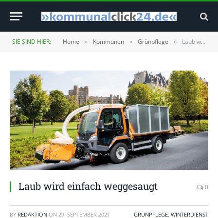
SIE SIND HIER:
Home
Kommunen
Grünpflege
Laub wird einfach weggesaugt
»
»
»
Laub wird einfach weggesaugt
0
BY
REDAKTION
ON
29. SEPTEMBER 2021
GRÜNPFLEGE
,
WINTERDIENST