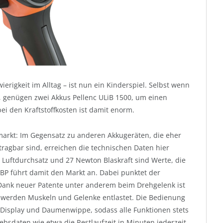
erigkeit im Alltag – ist nun ein Kinderspiel. Selbst wenn
, genügen zwei Akkus Pellenc ULiB 1500, um einen
ei den Kraftstoffkosten ist damit enorm.
arkt: Im Gegensatz zu anderen Akkugeräten, die eher
agbar sind, erreichen die technischen Daten hier
Luftdurchsatz und 27 Newton Blaskraft sind Werte, die
 BP führt damit den Markt an. Dabei punktet der
Dank neuer Patente unter anderem beim Drehgelenk ist
tig werden Muskeln und Gelenke entlastet. Die Bedienung
t-Display und Daumenwippe, sodass alle Funktionen stets
ebsdaten wie etwa die Restlaufzeit in Minuten jederzeit