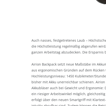
Auch nasses, festgetretenes Laub – Höchstschwi
die Höchstleistung regelmäßig abgerufen wird
ganzen Arbeitstag abzudecken. Die Ersparnis b
Airion Backpack setzt neue Maßstäbe im Akkum
aus ergonomischen Gründen auf dem Rücken tr
Hochleistungsniveau: 1450 Kubikmeter/Stunde 
bisher mit Akku unerreichbar schienen. Airion
Akkubläser auch bei Gewicht und Ergonomie: 
ein riesiger Arbeitswinkel möglich, gleichzei
erfolgt über den neuen Smartgriff mit Klartex
intuitiv abrufbar sind. Zudem können die Betri