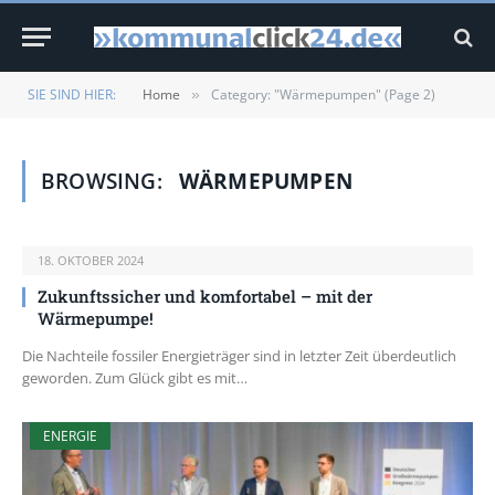
SIE SIND HIER:
Home
Category: "Wärmepumpen" (Page 2)
»
BROWSING:
WÄRMEPUMPEN
18. OKTOBER 2024
Zukunftssicher und komfortabel – mit der
Wärmepumpe!
Die Nachteile fossiler Energieträger sind in letzter Zeit überdeutlich
geworden. Zum Glück gibt es mit…
ENERGIE